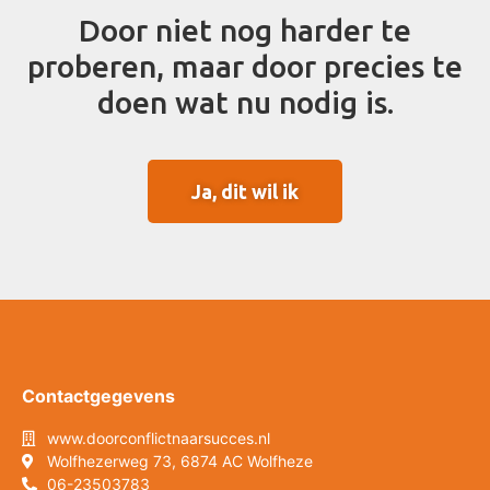
Door niet nog harder te
proberen, maar door precies te
doen wat nu nodig is.
Ja, dit wil ik
Contactgegevens
www.doorconflictnaarsucces.nl
Wolfhezerweg 73, 6874 AC Wolfheze
06-23503783