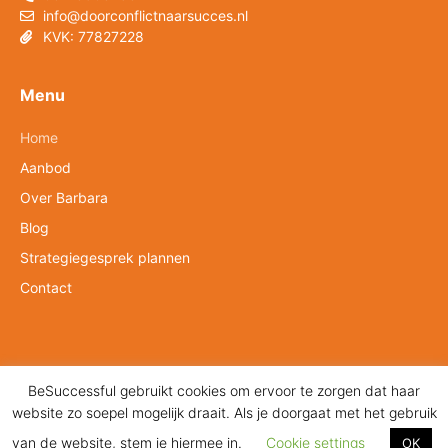
info@doorconflictnaarsucces.nl
KVK: 77827228
Menu
Home
Aanbod
Over Barbara
Blog
Strategiegesprek plannen
Contact
BeSuccessful gebruikt cookies om ervoor te zorgen dat haar
© 2026 BeSuccessful
Privacyverklaring
Algemene voorwaarden
website zo soepel mogelijk draait. Als je doorgaat met het gebruik
Cookies
Sitemap
van de website, stem je hiermee in.
Cookie settings
OK