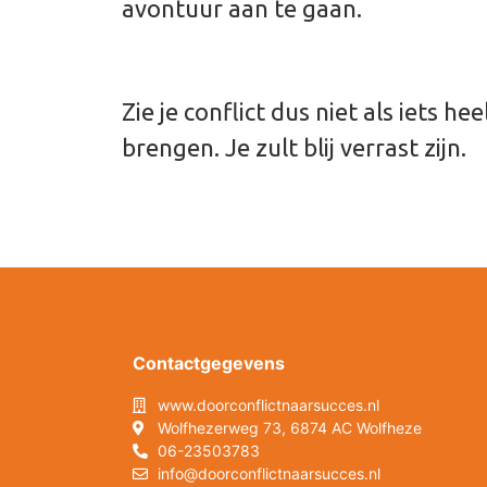
avontuur aan te gaan.
Zie je conflict dus niet als iets 
brengen. Je zult blij verrast zijn.
Contactgegevens
www.doorconflictnaarsucces.nl
Wolfhezerweg 73, 6874 AC Wolfheze
06-23503783
info@doorconflictnaarsucces.nl