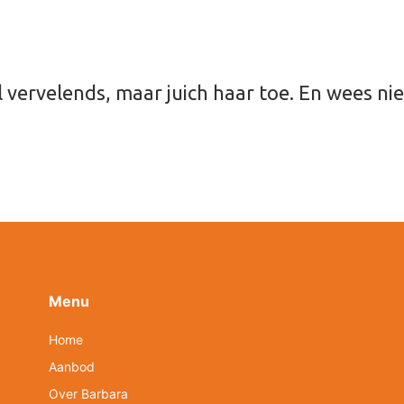
heel vervelends, maar juich haar toe. En wees n
Menu
Home
Aanbod
Over Barbara